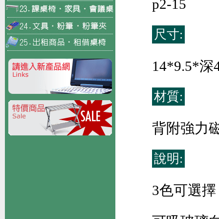
p2-15
尺寸:
14*9.5
材質:
背附強力
說明:
3色可選