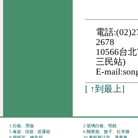
電話:(02)27
2678
10566
三民站)
E-mail:son
[
↑到最上
]
1.白板、黑板
2.玻璃白板、明鏡
5.傘架 ‧ 信箱 ‧ 巡邏箱
6.關東旗、旗子、紅布條
9.簡報架、鑰匙箱
10.書報雜誌架、運書車