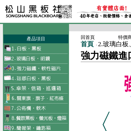
回首頁
特價
產品項目
首頁
2.玻璃白
強力磁鐵進