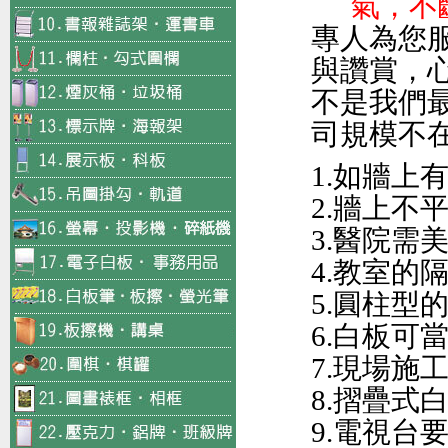
氣，不
專人為您
與讚賞，
不是我們
司規模不
1.如牆上
2.牆上不
3.醫院需
4.教室的
5.圓柱型
6.白板可
7.現場施
8.摺疊式
9.電視台