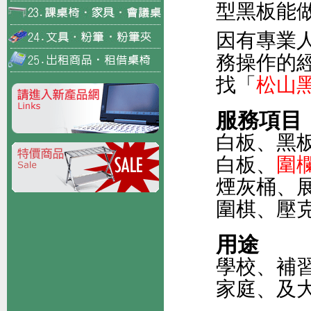
型黑板能
因有專業
務操作的
找「
松山
服務項目
白板、黑
白板、
圍
煙灰桶、
圍棋、壓
用途
學校、補
家庭、及