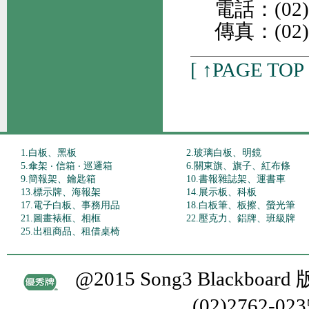
電話：(02)27
傳真：(02)2
[
↑PAGE TOP
1.白板、黑板
2.玻璃白板、明鏡
5.傘架 ‧ 信箱 ‧ 巡邏箱
6.關東旗、旗子、紅布條
9.簡報架、鑰匙箱
10.書報雜誌架、運書車
13.標示牌、海報架
14.展示板、科板
17.電子白板、事務用品
18.白板筆、板擦、螢光筆
21.圖畫裱框、相框
22.壓克力、鋁牌、班級牌
25.出租商品、租借桌椅
@2015 Song3 Blackboa
(02)2762-02