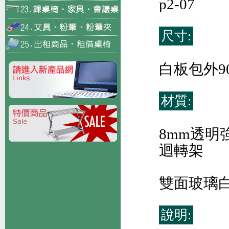
p2-07
尺寸:
白板包外90
材質:
8mm透明
迴轉架
雙面玻璃
說明: