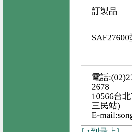
訂製品
SAF2760
電話:(02)27
2678
10566
三民站)
E-mail:son
[
↑到最上
]