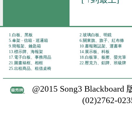
1.白板、黑板
2.玻璃白板、明鏡
5.傘架 ‧ 信箱 ‧ 巡邏箱
6.關東旗、旗子、紅布條
9.簡報架、鑰匙箱
10.書報雜誌架、運書車
13.標示牌、海報架
14.展示板、科板
17.電子白板、事務用品
18.白板筆、板擦、螢光筆
21.圖畫裱框、相框
22.壓克力、鋁牌、班級牌
25.出租商品、租借桌椅
@2015 Song3 Blackboa
(02)2762-02