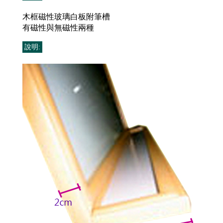
木框磁性玻璃白板附筆槽
有磁性與無磁性兩種
說明: