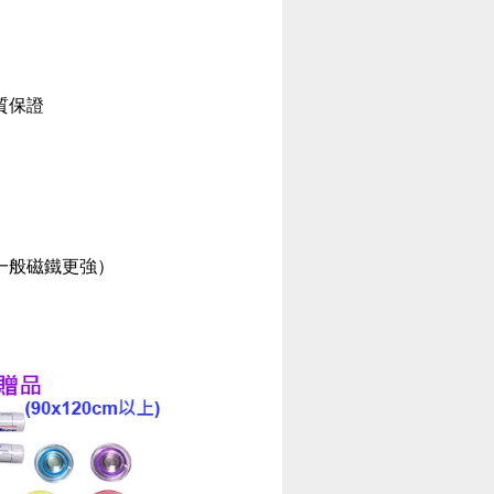
質保證
一般磁鐵更強）