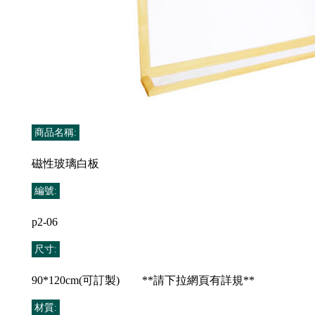
商品名稱:
磁性玻璃白板
編號:
p2-06
尺寸:
90*120cm(可訂製) **請下拉網頁有詳規**
材質: