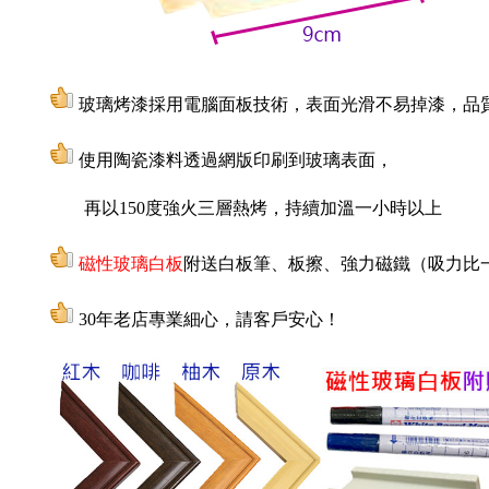
玻璃烤漆採用電腦面板技術，
表面光滑不易掉漆，品
使用陶瓷漆料透過網版印刷到玻璃表面，
再以150度強火三層熱烤，持續加溫一小時以上
磁性玻璃白板
附送
白板筆、板擦、
強力磁鐵（吸力比
30年老店專業細心，請客戶安心！