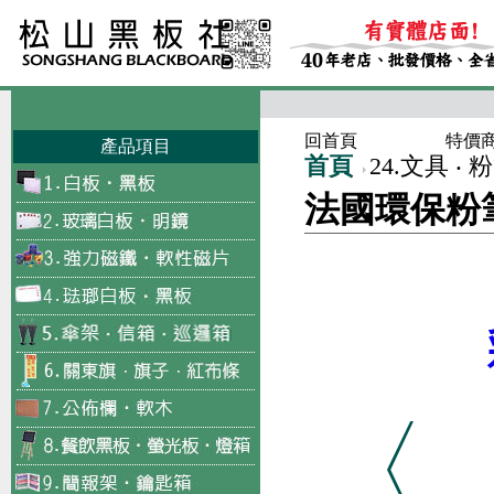
回首頁
特價
產品項目
首頁
24.文具 ‧
法國環保粉筆