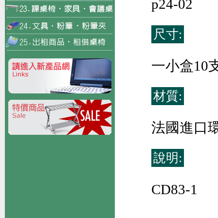
p24-02
尺寸:
一小盒10
材質:
法國進口
說明:
CD83-1