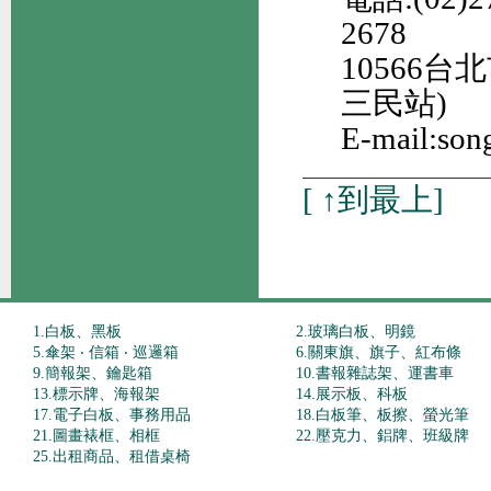
2678
10566
三民站)
E-mail:son
[
↑到最上
]
1.白板、黑板
2.玻璃白板、明鏡
5.傘架 ‧ 信箱 ‧ 巡邏箱
6.關東旗、旗子、紅布條
9.簡報架、鑰匙箱
10.書報雜誌架、運書車
13.標示牌、海報架
14.展示板、科板
17.電子白板、事務用品
18.白板筆、板擦、螢光筆
21.圖畫裱框、相框
22.壓克力、鋁牌、班級牌
25.出租商品、租借桌椅