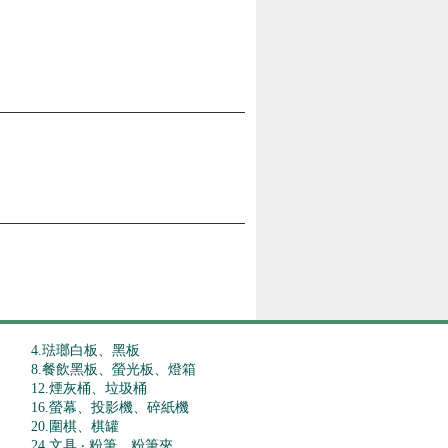
4.琺瑯白板、黑板
8.餐飲黑板、螢光板、燈箱
12.煙灰桶、垃圾桶
16.螢幕、投影機、碎紙機
20.圍棋、棋罐
24.文具 ‧ 粉筆、粉筆夾