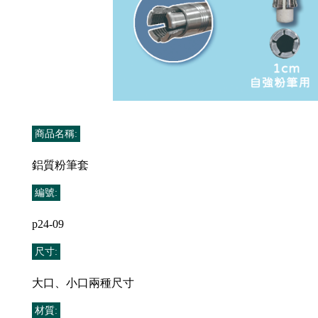
商品名稱:
鋁質粉筆套
編號:
p24-09
尺寸:
大口、小口兩種尺寸
材質: