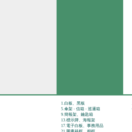
1.白板、黑板
5.傘架 ‧ 信箱 ‧ 巡邏箱
9.簡報架、鑰匙箱
13.標示牌、海報架
17.電子白板、事務用品
21.圖畫裱框、相框