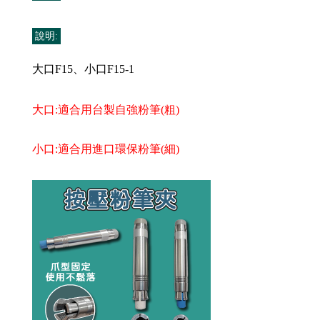
說明:
大口F15、小口F15-1
大口:適合用台製自強
粉筆(粗)
小口:適合用進口環保粉筆(細)