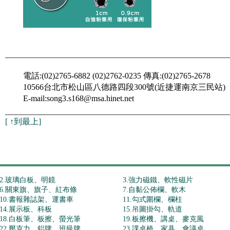
電話:(02)2765-6882 (02)2762-0235 傳真:(02)2765-2678
10566台北市松山區八德路四段300號(近捷運南京三民站)
E-mail:song3.s168@msa.hinet.net
[
↑到最上
]
2.玻璃白板、明鏡
3.強力磁鐵、軟性磁片
6.關東旗、旗子、紅布條
7.自黏公佈欄、軟木
10.書報雜誌架、運書車
11.勾式圍欄、欄柱
14.展示板、科板
15.吊圖掛勾、軌道
18.白板筆、板擦、螢光筆
19.板擦機、講桌、麥克風
22.壓克力、鋁牌、班級牌
23.課桌椅、家具、會議桌