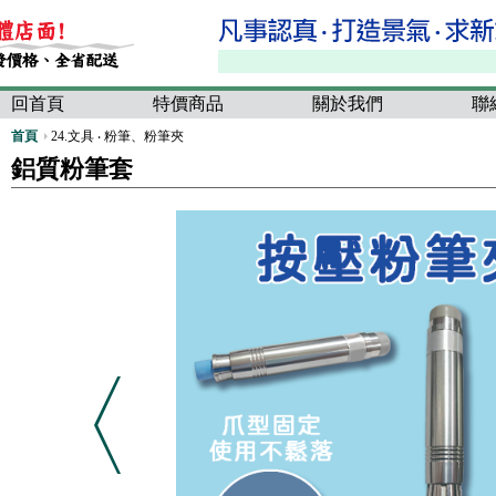
回首頁
特價商品
關於我們
聯
首頁
24.文具 ‧ 粉筆、粉筆夾
鋁質粉筆套