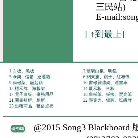
三民站)
E-mail:son
[
↑到最上
]
1.白板、黑板
2.玻璃白板、明鏡
5.傘架 ‧ 信箱 ‧ 巡邏箱
6.關東旗、旗子、紅布條
9.簡報架、鑰匙箱
10.書報雜誌架、運書車
13.標示牌、海報架
14.展示板、科板
17.電子白板、事務用品
18.白板筆、板擦、螢光筆
21.圖畫裱框、相框
22.壓克力、鋁牌、班級牌
25.出租商品、租借桌椅
@2015 Song3 Blackboa