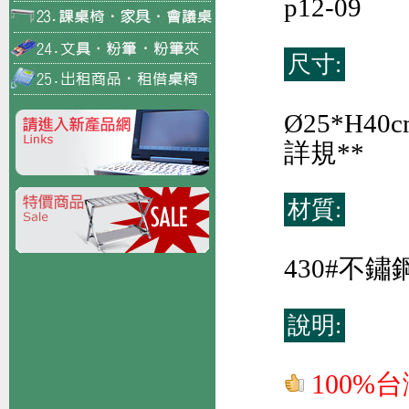
p12-09
尺寸:
Ø25*H
詳規**
材質:
430#不鏽
說明:
100%